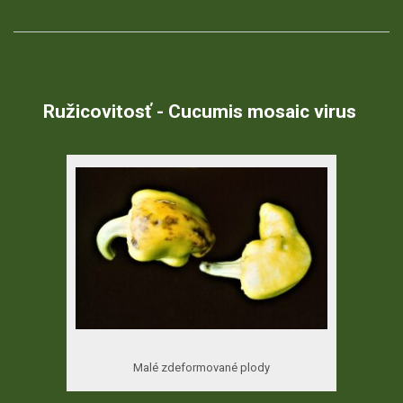
Ružicovitosť - Cucumis mosaic virus
Malé zdeformované plody