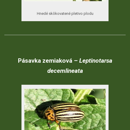
Hnedé skôkovatené pletivo plodu
Pásavka
zemiaková
–
Leptinotarsa
decemlineat
a