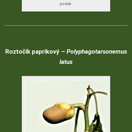
povlak.
Roztočík
paprikový
–
Polyphagotarsonemus
latus