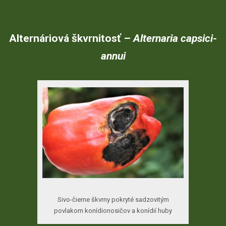
Alternáriová
škvrnitosť
–
Alternaria
capsic
i-
annu
i
Sivo-čierne škvrny pokryté sadzovitým
povlakom konídionosičov a konídií huby