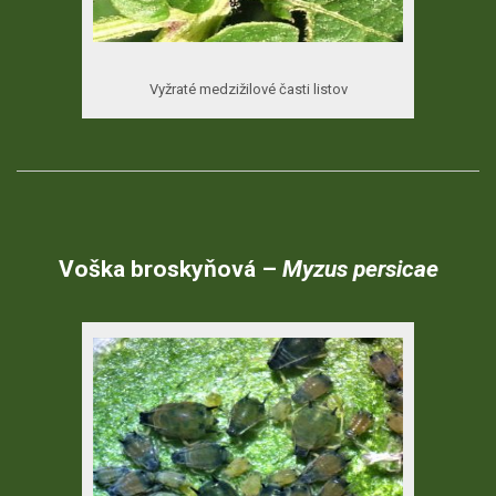
Vyžraté medzižilové časti listov
Voška
broskyňová
–
Myzus
per
sicae