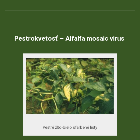
Pestrokvetosť – Alfalfa mosaic virus
Pestré žlto-bielo sfarbené listy