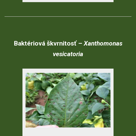
Baktériová
škvrnitosť
–
Xanthomonas
vesicatori
a