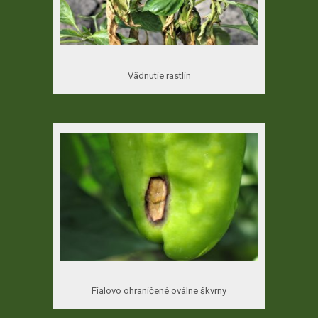
Vädnutie rastlín
Fialovo ohraničené oválne škvrny