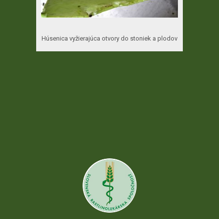
Húsenica vyžierajúca otvory do stoniek a plodov