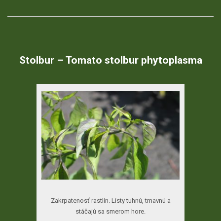
Stolbur
– Tomato
stolbur
phytoplasma
Zakrpatenosť rastlín. Listy tuhnú, tmavnú a
stáčajú sa smerom hore.