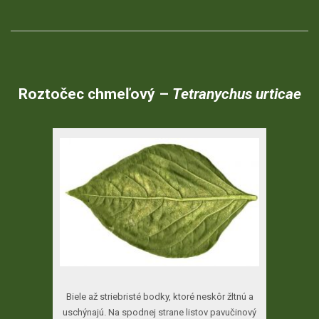
Roztočec
chmeľový
–
Tetranychus
urticae
Biele až striebristé bodky, ktoré neskôr žltnú a
uschýnajú. Na spodnej strane listov pavučinový