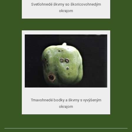
Svetlohnedé škvrny so škoricovohnedým
okrajom
Tmavohnedé bodky a škvrny s vyvýšeným
okrajom