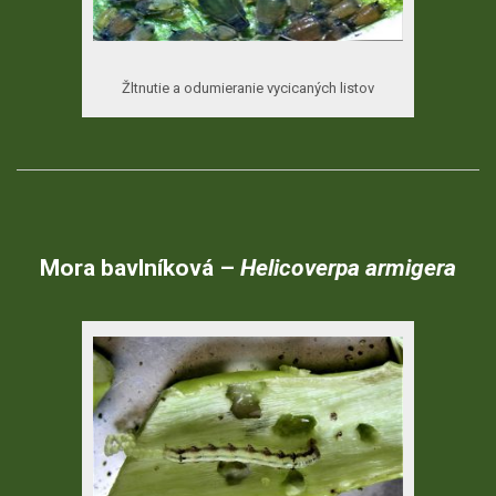
Žltnutie a odumieranie vycicaných listov
Mora
bavlníková
–
Helicoverpa
armigera