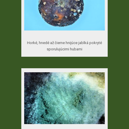
Horké, hnedé až čierne hnijúce jablká pokryté
sporulujúcimi hubami