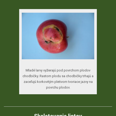
Mladé larvy vyžierajú pod povrchom plodov
chodbičky. Rastom plodu sa chodbičky trhajú a
zaceľujú korkovitým pletivom tvoriace jazvy na
povrchu plodov.