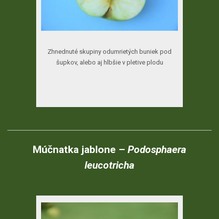
Zhnednuté skupiny odumrietých buniek pod
šupkov, alebo aj hlbšie v pletive plodu
Múčnatka jablone –
Podosphaera
leucotricha