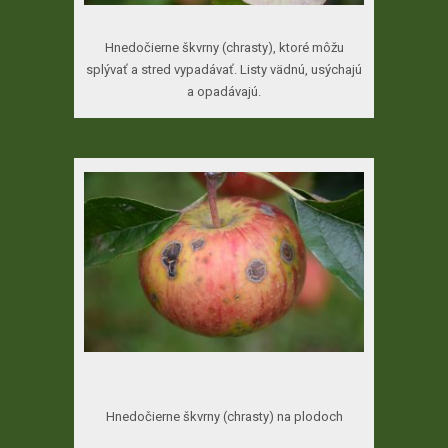
Hnedočierne škvrny (chrasty), ktoré môžu
splývať a stred vypadávať. Listy vädnú, usýchajú
a opadávajú.
Hnedočierne škvrny (chrasty) na plodoch