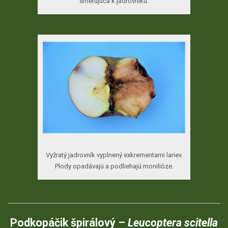
smerujúca k jadrovníku.
Vyžratý jadrovník vyplnený exkrementami lariev.
Plody opadávajú a podliehajú monilióze.
Podkopáčik špirálový –
Leucoptera scitella