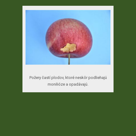
Požery častí plodov, ktoré neskôr podliehajú
monilióze a opadávajú.