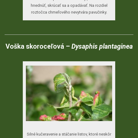
hnednúť, skrúcať sa a opadávať. Na rozdiel
roztočca chmeľového nevytvára pavučinky.
Voška skoroceľová –
Dysaphis plantaginea
Silné kučeravenie a stáčanie listov, ktoré neskôr