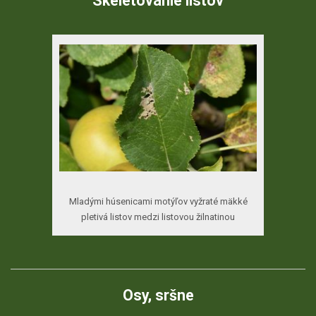
Skeletovanie listov
Mladými húsenicami motýľov vyžraté mäkké
pletivá listov medzi listovou žilnatinou
Osy, sršne