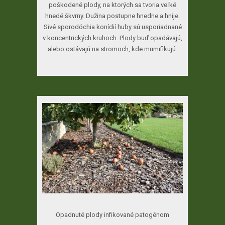
poškodené plody, na ktorých sa tvoria veľké
hnedé škvrny. Dužina postupne hnedne a hnije.
Sivé sporodóchia konídií huby sú usporiadnané
v koncentrických kruhoch. Plody buď opadávajú,
alebo ostávajú na stromoch, kde mumifikujú.
Opadnuté plody infikované patogénom