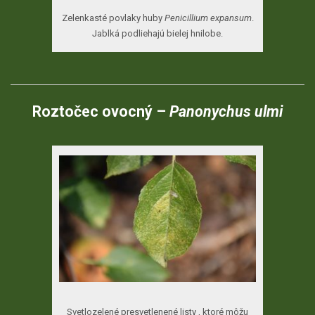
Zelenkasté povlaky huby
Penicillium expansum
.
Jablká podliehajú bielej hnilobe.
Roztočec ovocný –
Panonychus ulmi
Svetlozelené presvetlenené listy , ktoré môžu