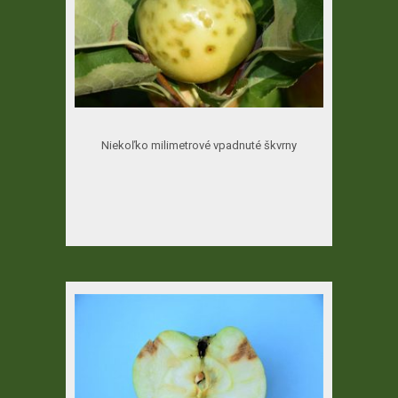
Niekoľko milimetrové vpadnuté škvrny