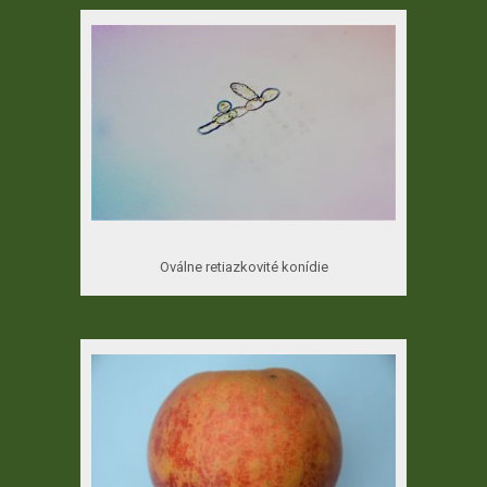
Oválne retiazkovité konídie