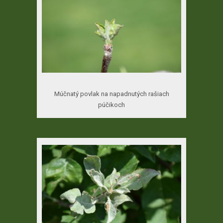
Múčnatý povlak na napadnutých rašiach
púčikoch