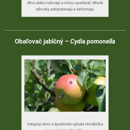
žltnú alebo ružovejú a môzu opadávať. Mladé
výhonky zakrpatievajú a deformujú.
Obaľovač jablčný –
Cydia pomonella
Vstupný otvor a špirálovite vyžratá chodbička