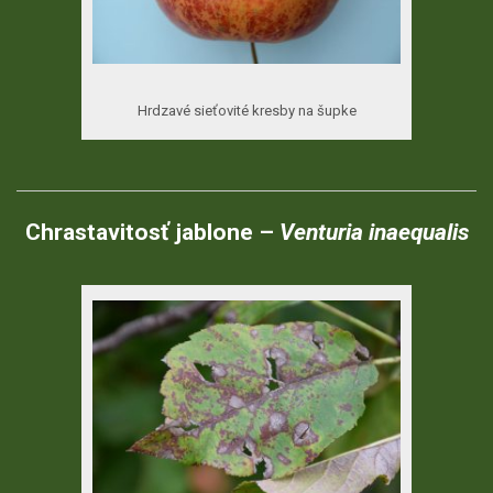
Hrdzavé sieťovité kresby na šupke
Chrastavitosť jablone –
Venturia inaequalis