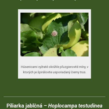
Húsenicami vyžraté okrúhle pľuzgierovité míny, v
ktorých je špirálovite usporiadaný čierny trus.
Piliarka jablčná –
Hoplocampa testudinea