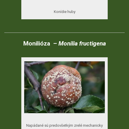
Konídie huby
Monilióza –
Monilia fructigena
Napádané sú predovšetkým zrelé mechanicky