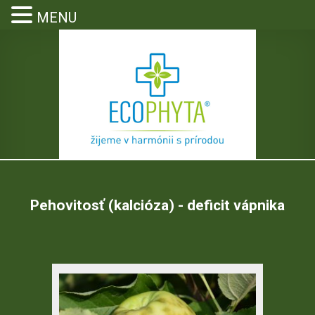
MENU
Pehovitosť (kalcióza) - deficit vápnika
stlinolekárska služba