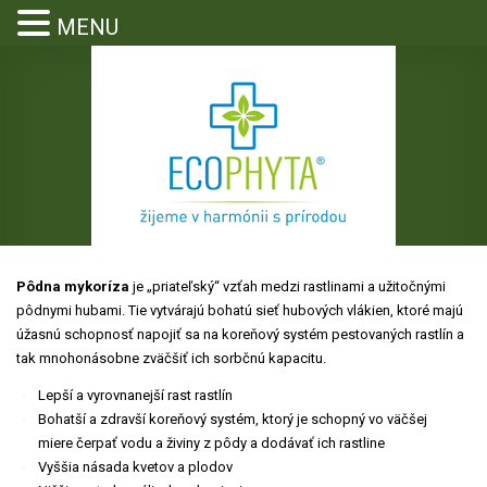
MENU
Pôdna mykoríza
je „priateľský“ vzťah medzi rastlinami a užitočnými
pôdnymi hubami. Tie vytvárajú bohatú sieť hubových vlákien, ktoré majú
stlinolekárska služba
úžasnú schopnosť napojiť sa na koreňový systém pestovaných rastlín a
tak mnohonásobne zväčšiť ich sorbčnú kapacitu.
Lepší a vyrovnanejší rast rastlín
Bohatší a zdravší koreňový systém, ktorý je schopný vo väčšej
miere čerpať vodu a živiny z pôdy a dodávať ich rastline
Vyššia násada kvetov a plodov